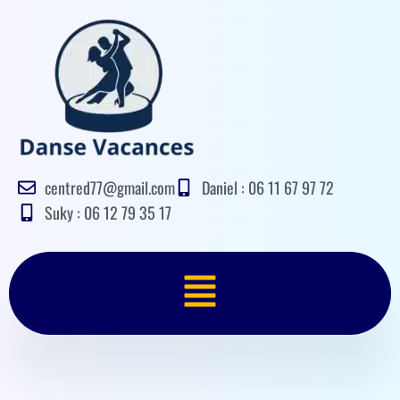
Aller
au
contenu
centred77@gmail.com
Daniel : 06 11 67 97 72
Suky : 06 12 79 35 17